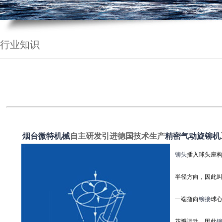
行业知识
烟台微特机械
自主研发引进德国技术生产
精密气动旋铆机
铆头
插入球头座
半径方向，因此
一端指向
铆接
球
花瓣运动，因此