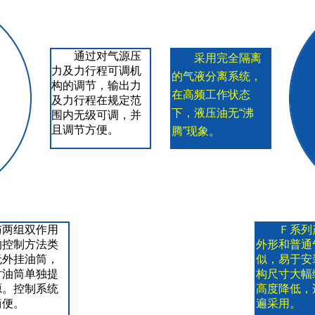
通过对气源压
采用完全隔离
力及力行程可调机
的气液分离系统，
构的调节，输出力
在高频工作状态
及力行程在规定范
下，液压油无“沸
围内无级可调，并
且调节方便。
腾”现象。
与两组双作用
Ｆ系列
的控制方法类
外形和普通
无外挂油筒，
似，易于安
对油筒单独提
构尺寸大幅
源。控制系统
高度降低，
简便。
遍采用。