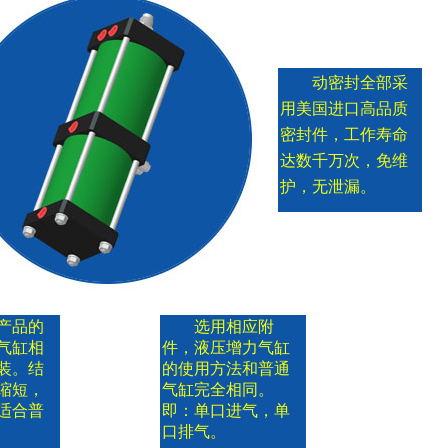
动密封全部采
用美国进口高品质
密封件，工作寿命
达数千万次，免维
护，无泄漏。
产品的
选用相应附
气缸相
件，液压增力气缸
装。结
的使用方法和普通
缩短，
气缸完全相同。
适合普
即：单口进气，单
口排气。