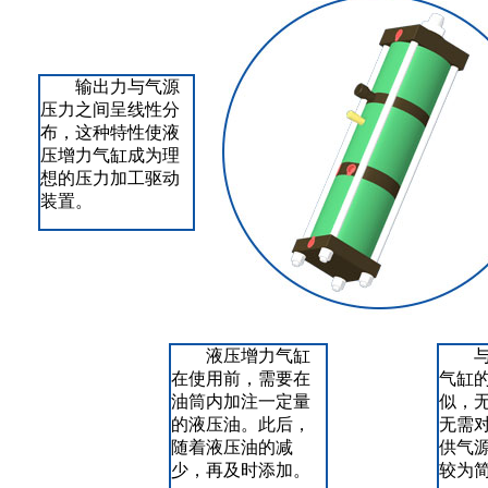
输出力与气源
压力之间呈线性分
布，这种特性使液
压增力气缸成为理
想的压力加工驱动
装置。
液压增力气缸
在使用前，需要在
气缸
油筒内加注一定量
似，
的液压油。此后，
无需
随着液压油的减
供气
少，再及时添加。
较为